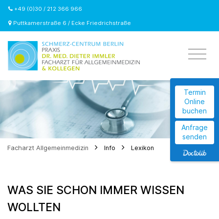
+49 (0)30 / 212 366 966
Puttkamerstraße 6 / Ecke Friedrichstraße
Termin
Online
buchen
Anfrage
senden
Facharzt Allgemeinmedizin
Info
Lexikon
WAS SIE SCHON IMMER WISSEN
WOLLTEN